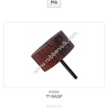
Più
R00000
?? RASP