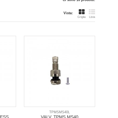
Vista:
Griglia
Lista
TPMSMS40L
LESS
VALV. TPMS MS40