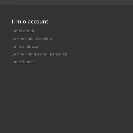
Il mio account
I miei ordini
Le mie note di credito
I miei indirizzi
Le mie informazioni personali
I miei buoni