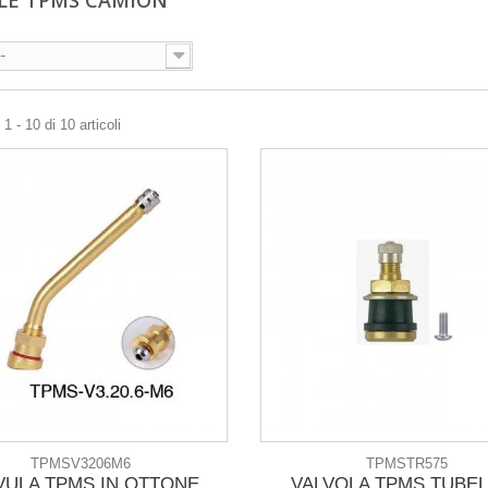
LE TPMS CAMION
--
1 - 10 di 10 articoli
TPMSV3206M6
TPMSTR575
VULA TPMS IN OTTONE
VALVOLA TPMS TUBE