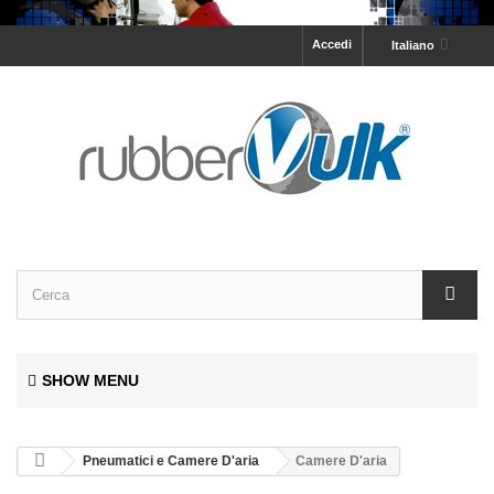
Accedi
Italiano
SHOW MENU
Pneumatici e Camere D'aria
Camere D'aria