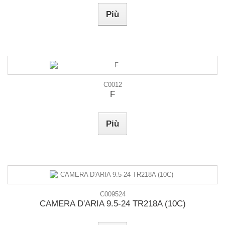
Più
C0012
F
Più
C009524
CAMERA D'ARIA 9.5-24 TR218A (10C)