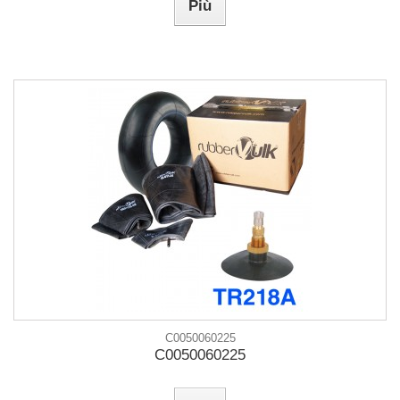
Più
C0050060225
C0050060225