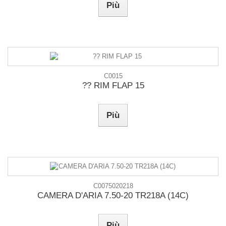
Più
C0015
?? RIM FLAP 15
Più
C0075020218
CAMERA D'ARIA 7.50-20 TR218A (14C)
Più