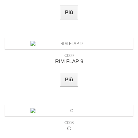
Più
C009
RIM FLAP 9
Più
C008
C