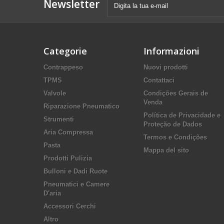
Newsletter
Categorie
Informazioni
Contrappeso
Nuovi prodotti
TPMS
Contattaci
Valvole
Condições Gerais de
Venda
Riparazione Pneumatico
Política de Privacidade e
Strumenti
Proteção de Dados
Aria Compressa
Termos e Condições
Pasta
Mappa del sito
Prodotti Pulizia
Bulloni e Dadi Ruote
Pneumatici e Camere
D'aria
Accessori Cerchi
Altro