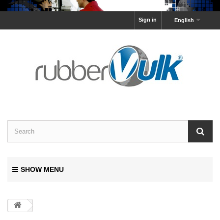
Sign in
English
SHOW MENU