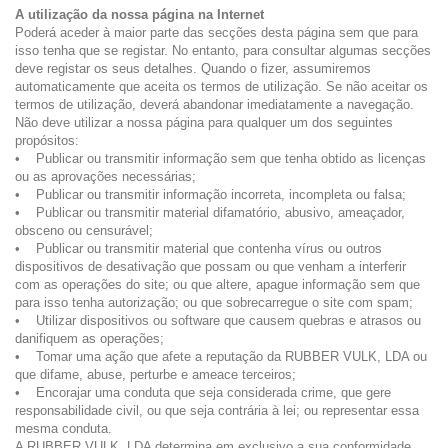
A utilização da nossa página na Internet
Poderá aceder à maior parte das secções desta página sem que para
isso tenha que se registar. No entanto, para consultar algumas secções
deve registar os seus detalhes. Quando o fizer, assumiremos
automaticamente que aceita os termos de utilização. Se não aceitar os
termos de utilização, deverá abandonar imediatamente a navegação.
Não deve utilizar a nossa página para qualquer um dos seguintes
propósitos:
• Publicar ou transmitir informação sem que tenha obtido as licenças
ou as aprovações necessárias;
• Publicar ou transmitir informação incorreta, incompleta ou falsa;
• Publicar ou transmitir material difamatório, abusivo, ameaçador,
obsceno ou censurável;
• Publicar ou transmitir material que contenha vírus ou outros
dispositivos de desativação que possam ou que venham a interferir
com as operações do site; ou que altere, apague informação sem que
para isso tenha autorização; ou que sobrecarregue o site com spam;
• Utilizar dispositivos ou software que causem quebras e atrasos ou
danifiquem as operações;
• Tomar uma ação que afete a reputação da RUBBER VULK, LDA ou
que difame, abuse, perturbe e ameace terceiros;
• Encorajar uma conduta que seja considerada crime, que gere
responsabilidade civil, ou que seja contrária à lei; ou representar essa
mesma conduta.
A RUBBER VULK, LDA determina em exclusivo a sua conformidade