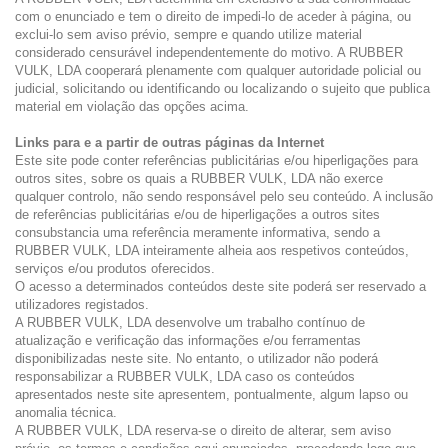
com o enunciado e tem o direito de impedi-lo de aceder à página, ou
exclui-lo sem aviso prévio, sempre e quando utilize material
considerado censurável independentemente do motivo. A RUBBER
VULK, LDA cooperará plenamente com qualquer autoridade policial ou
judicial, solicitando ou identificando ou localizando o sujeito que publica
material em violação das opções acima.
Links para e a partir de outras páginas da Internet
Este site pode conter referências publicitárias e/ou hiperligações para
outros sites, sobre os quais a RUBBER VULK, LDA não exerce
qualquer controlo, não sendo responsável pelo seu conteúdo. A inclusão
de referências publicitárias e/ou de hiperligações a outros sites
consubstancia uma referência meramente informativa, sendo a
RUBBER VULK, LDA inteiramente alheia aos respetivos conteúdos,
serviços e/ou produtos oferecidos.
O acesso a determinados conteúdos deste site poderá ser reservado a
utilizadores registados.
A RUBBER VULK, LDA desenvolve um trabalho contínuo de
atualização e verificação das informações e/ou ferramentas
disponibilizadas neste site. No entanto, o utilizador não poderá
responsabilizar a RUBBER VULK, LDA caso os conteúdos
apresentados neste site apresentem, pontualmente, algum lapso ou
anomalia técnica.
A RUBBER VULK, LDA reserva-se o direito de alterar, sem aviso